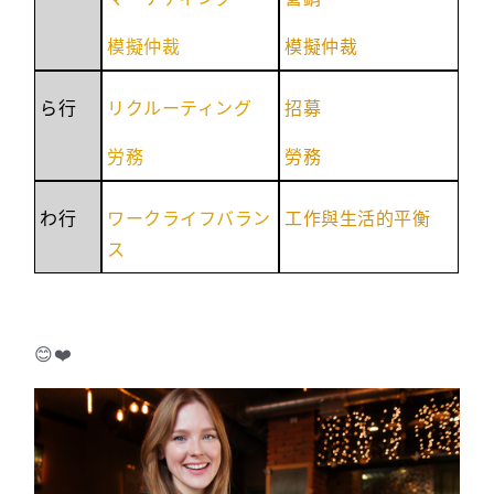
模擬仲裁
模擬仲裁
ら行
リクルーティング
招募
労務
勞務
わ行
ワークライフバラン
工作與生活的平衡
ス
😊❤️