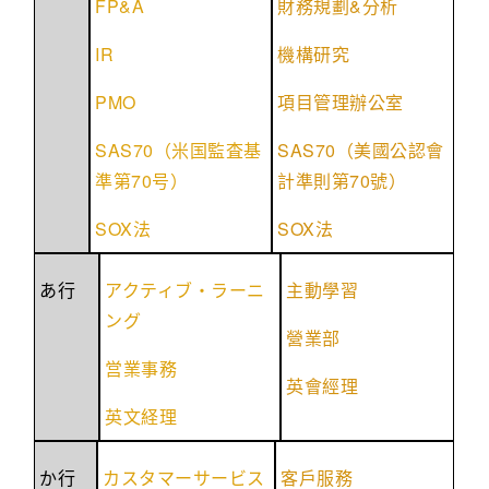
FP&A
&
財務規劃
分析
IR
機構研究
PMO
項目管理辦公室
SAS70
SAS70
（米国監査基
（美國公認會
70
70
準第
号）
計準則第
號）
SOX
SOX
法
法
あ行
アクティブ・ラーニ
主動學習
ング
營業部
営業事務
英會經理
英文経理
か行
カスタマーサービス
客戶服務