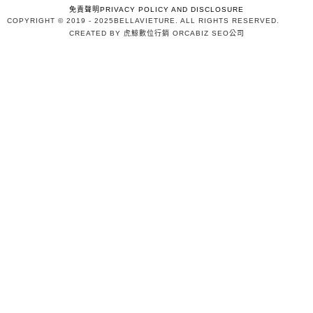
免責聲明PRIVACY POLICY AND DISCLOSURE
COPYRIGHT © 2019 - 2025
BELLAVIETURE
. ALL RIGHTS RESERVED.
CREATED BY 虎鯨數位行銷 ORCABIZ SEO公司