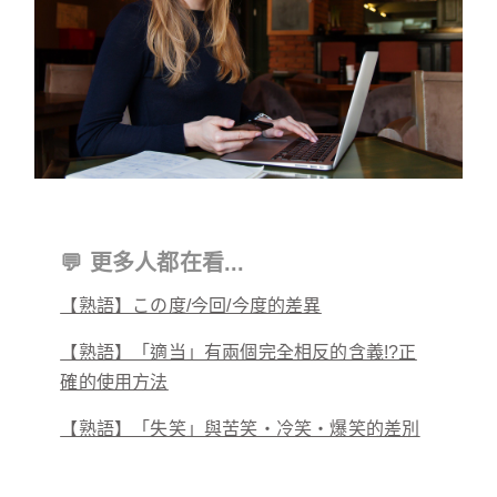
💬 更多人都在看...
【熟語】この度/今回/今度的差異
【熟語】「適当」有兩個完全相反的含義!?正
確的使用方法
【熟語】「失笑」與苦笑・冷笑・爆笑的差別