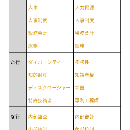
人事
人力資源
人事制度
人事制度
税務会計
稅務會計
総務
總務
た行
ダイバーシティ
多樣性
知的財産
知識產權
ディスクロージャー
揭露
特許技術者
專利工程師
な行
内部監査
內部審計
内部統制
內部控制