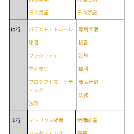
日商簿記
日商簿記
は行
パテント・トロール
專利流氓
秘書
秘書
ファシリティ
設施
福利厚生
福利
プロダクトマーケテ
商品行銷
ィング
法務
法務
ま行
マトリクス組織
矩陣結構
マーケティング
營銷