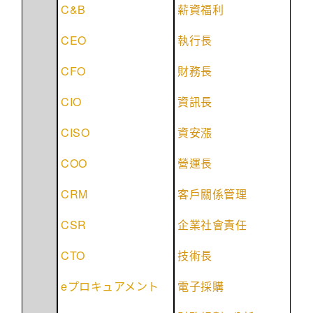
C&B
薪資福利
CEO
執行長
CFO
財務長
CIO
資訊長
CISO
資安漲
COO
營運長
CRM
客戶關係管理
CSR
企業社會責任
CTO
技術長
e
プロキュアメント
電子採購