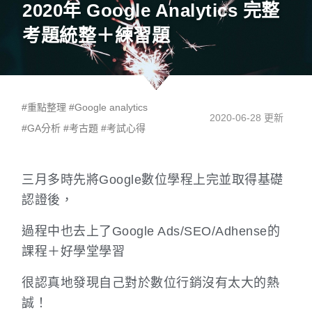
2020年 Google Analytics 完整
考題統整＋練習題
#
重點整理
#
Google analytics
2020-06-28 更新
#
GA分析
#
考古題
#
考試心得
三月多時先將Google數位學程上完並取得基礎
認證後，
過程中也去上了Google Ads/SEO/Adhense的
課程＋好學堂學習
很認真地發現自己對於數位行銷沒有太大的熱
誠！