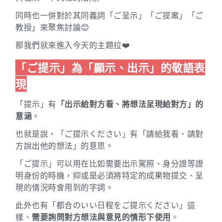
同時也一併對於其同義詞「ご呈示」「ご提案」「ご
教授」來聚焦討論😊
那我們就來進入今天的主題拉❤️
「ご提示」為「顯示、出示」的敬語表
現
「提示」有
「出示給對方看、將想法呈現給對方」的
意涵
。
也就是說，「ご提示ください」有「請給我看、請對
方說出他的想法」的意思。
「ご提示」可以用在比如需要出示駕照、身分證等證
明身份的時機，抑或是必須將特定的成果物提交、呈
現的情況時會用到的字詞。
此外也有「都合のいい日程をご提示ください」這
樣、
需要詢問對方想法與意見的情形下使用
。