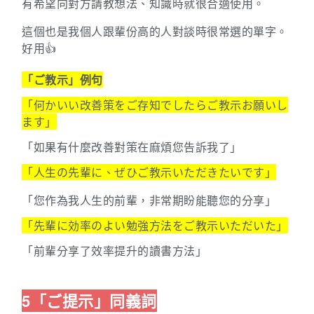
有希望向對方請教想法、知識時就很合適使用。
這個也是我個人跟輩份高的人對談時很常選的單字。
好用👍
「ご教示」例句
「何かいい改善策をご存知でしたらご教示お願いし
ます」
「如果有什麼改善對策在麻煩您告訴我了」
「人生の先輩に、ぜひご教示いただきたいです」
「您作為我人生的前輩，非常期盼能聽您的分享」
「先輩に効率のよい勉強方法をご教示いただいた」
「前輩分享了效率提升的讀書方法」
5「ご提示」同義詞