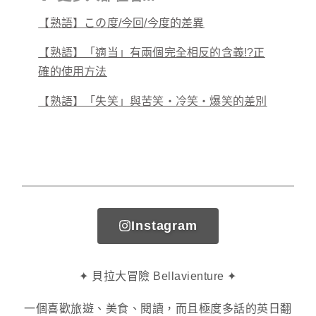
【熟語】この度/今回/今度的差異
【熟語】「適当」有兩個完全相反的含義!?正
確的使用方法
【熟語】「失笑」與苦笑・冷笑・爆笑的差別
Instagram
✦ 貝拉大冒險 Bellavienture ✦
一個喜歡旅遊、美食、閱讀，而且極度多話的英日翻