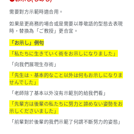
需要對方示範時適合用。
如果是更商務的場合或是需要以尊敬語的型態去表現
時，替換為
「ご教授」更合宜。
「お示し」例句
「私たちに生きていく術をお示しになりました」
「向我們展現生存術」
「先生は、基本的なこと以外は何もお示しになりま
せんでした」
「老師除了基本以外沒有示範別的給我們看」
「先輩方は後輩の私たちに努力と諦めない姿勢をお
示しくださいました」
「前輩對於後輩的我們示範了何謂不斷努力的姿態」