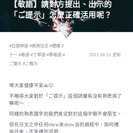
【敬語】請對方提出、出示的
「ご提示」怎麼正確活用呢？
#
日語學習
#
商用日文
#
禮儀マ
ナー
#
敬語
#
丁寧語
#
尊敬語
#
2021-06-11 更新
ご提示
#
ご教示
唷大家健康平安🙏😊
不曉得大家對於「ご提示」這個詞彙有沒有熟悉與了
解呢～
同樣的熟悉國字的我們肯定對於這個字眼不會陌生。
但在日文之中任何show來show去的過程中，如何禮
尚往來、不失禮的活用;