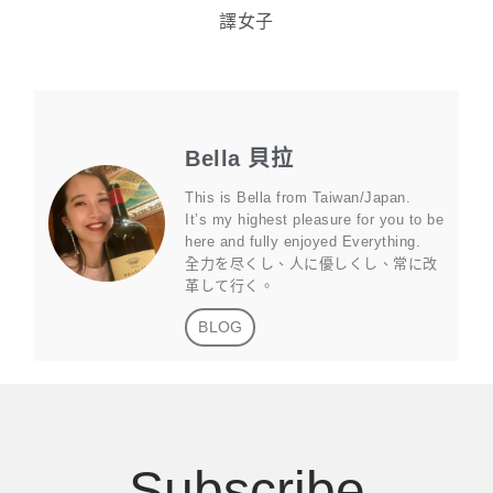
譯女子
Bella 貝拉
This is Bella from Taiwan/Japan.
It’s my highest pleasure for you to be
here and fully enjoyed Everything.
全力を尽くし、人に優しくし、常に改
革して行く。
BLOG
Subscribe