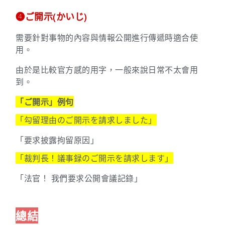
➍ご開示(かいじ)
需要針對事物的內容與情報公開進行傳遞時適合使
用。
由於是比較官方感的用字，一般來說日常不太會用
到。
「ご開示」例句
「勾留理由のご開示を請求しました」
「
要求披露拘留原因
」
「裁判長！議事録のご開示を請求します」
「
法官！ 我們要求公開會議記錄
」
總結