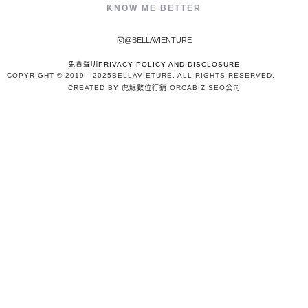
KNOW ME BETTER
@BELLAVIENTURE
免責聲明PRIVACY POLICY AND DISCLOSURE
COPYRIGHT © 2019 - 2025
BELLAVIETURE
. ALL RIGHTS RESERVED.
CREATED BY 虎鯨數位行銷 ORCABIZ SEO公司