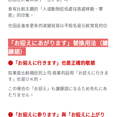
會有比較主觀的「人或動物從低處往高處移動、攀
爬」的印象。
也因此後來更多的演變就是以平假名是比較常見的😊
「お迎えにあがります」替換用法（謙
譲語）
➊「お迎えに行きます」也是正確的敬語
如果是比較親近的上司/長輩的話用「お迎えに行きま
す」也是ＯＫ的。
この場合の「お迎え」も謙譲語になるため失礼にあ
たりません。
➋「お迎えに参ります」與「お迎えに上がり