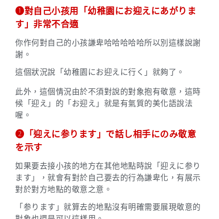
➊對自己小孩用「幼稚園にお迎えにあがりま
す」非常不合適
你作何對自己的小孩謙卑哈哈哈哈哈所以別這樣說謝
謝
。
這個狀況說
「幼稚園にお迎えに行く」就夠了。
此外，這個情況由於不須對說的對象抱有敬意，這時
候
「迎え」的
「お迎え」就是有氣質的美化語說法
喔。
➋「迎えに参ります」で話し相手にのみ敬意
を示す
如果要去接小孩的地方在其他地點時說「迎えに参り
ます」，就會有對於自己要去的行為謙卑化，
有展示
對於對方地點的敬意
之意。
「参ります」就算去的地點沒有明確需要展現敬意的
對象也還是可以這樣用。