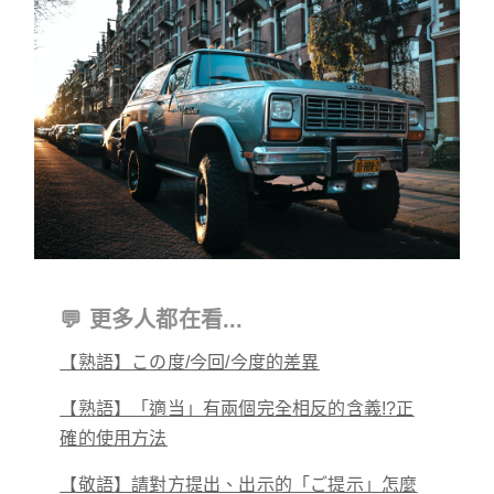
💬 更多人都在看...
【熟語】この度/今回/今度的差異
【熟語】「適当」有兩個完全相反的含義!?正
確的使用方法
【敬語】請對方提出、出示的「ご提示」怎麼