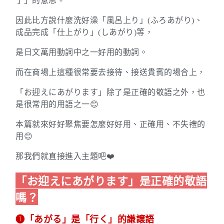
了」的意思。
因此比方說什麼洗好澡「風呂上り」(ふろあがり)
、
成品完成「仕上がり」(しあがり)等，
是日文萬用動詞中之一好用的動詞。
而在商場上這種很常要去接待、接送貴賓的場合上，
「お迎えにあがります」除了是正確的敬語之外，也
是很常用的用語之一😊
本篇就來好好聚焦要怎麼好好用、正確用、不失禮的
用😊
那我們就直接進入主題吧❤️
「お迎えにあがります」是正確的敬語
嗎？
➊「あがる」是「行く」的謙譲語