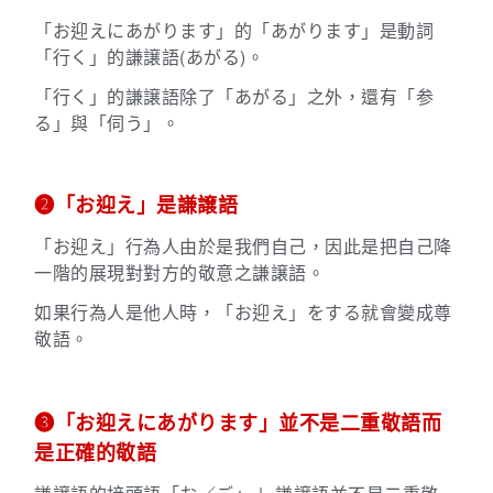
「お迎えにあがります」的「あがります」是動詞
「行く」的謙譲語(
あがる
)。
「行く」的謙譲語除了
「あがる」之外，還有
「参
る」與「伺う」。
➋「お迎え」是謙譲語
「お迎え」行為人由於是我們自己，因此是把自己降
一階的展現對對方的敬意之謙譲語。
如果行為人是他人時，「お迎え」をする就會變成尊
敬語。
➌「お迎えにあがります」並不是二重敬語而
是正確的敬語