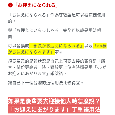
➋「お迎えになられる」
「お迎えになられる」作為尊敬語是可以被這樣使用
的。
與
「お迎えにいらっしゃる」完全可以說是用法相
同。
可以替換成
「部長がお迎えになられる」
以及
「○○様
がお迎えになられます」
唷☺️
須要留意的是若狀況是自己上司要去接的賓客是「顧
客、輩份更高者」時，對於更上位者時還是用「○○が
お迎えにあがります」謙譲語，
讓自己下一個台階的這個用法比較得宜。
如果是後輩要去迎接他人時怎麼說？
「お迎えにあがります」丁重語用法