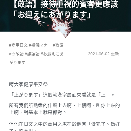
【敬語】接待重視的賓客更應該
「お迎えにあがります」
#
商用日文
#
禮儀マナー
#
敬語
#
尊敬語
#
謙讓語
#
お迎えにあ
2021-06-02 更新
がります
唷大家健康平安😊
「上がります」
這個就漢字層面來看就是「上」。
所有我們所熟悉的什麼上去啊、上樓啊、叫你上來的
上啊，對基本上就是都對。
但他在日文之中的萬用之處在於他有「做完了、做好