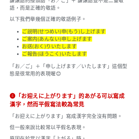
謙譲語的接頭語「お／ご」＋ 謙譲語並不是二重敬
語，而是正確的敬語。
以下我們舉幾個正確的敬語例子。
ご説明(せつめい)申(もう)し上げます
ご案内(あんない)申し上げます
お送(おく)りいたします
ご報告(ほうこく)いたします
「お／ご」＋「申し上げます／いたします」這個型
態是很常用的表現喔😊
➍「お迎えに上がります」的あがる可以寫成
漢字，然而平假寫法較為常見
「お迎えに上がります」寫成漢字完全沒有問題。
但一般來說比較常以平假名表現。
原因在於當以漢字
「上がる」時，