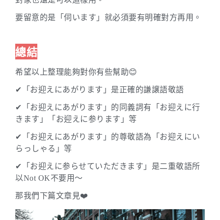
要留意的是
「伺います」就必須要有明確對方再用。
總結
希望以上整理能夠對你有些幫助😊
「お迎えにあがります」是正確的謙譲語敬語
✔
「お迎えにあがります」的同義詞有「お迎えに行
✔
きます」「お迎えに参ります」等
「お迎えにあがります」的尊敬語為「お迎えにい
✔
らっしゃる」等
✔
「お迎えに参らせていただきます」是二重敬語所
以Not OK不要用～
那我們下篇文章見❤️