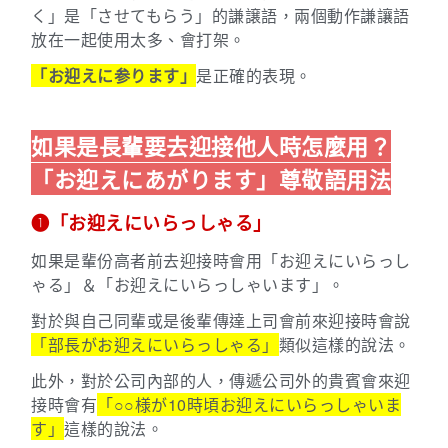
く」是「させてもらう」的謙譲語，兩個動作謙讓語
放在一起使用太多、會打架。
「お迎えに参ります」
是正確的表現。
如果是長輩要去迎接他人時怎麼用？
「お迎えにあがります」尊敬語用法
➊「お迎えにいらっしゃる」
如果是輩份高者前去迎接時會用「お迎えにいらっし
ゃる」＆「お迎えにいらっしゃいます」。
對於與自己同輩或是後輩傳達上司會前來迎接時會說
「部長がお迎えにいらっしゃる」
類似這樣的說法。
此外，對於公司內部的人，傳遞公司外的貴賓會來迎
接時會有
「○○様が10時頃お迎えにいらっしゃいま
す」
這樣的說法。