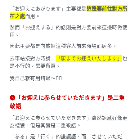
「お迎えにあがります」主要都是
這邊要前往對方所
在之處
而用。
然而「お迎えする」的話則是對方要前來這邊時做使
用。
因此主要都是向旅館這種客人前來時場面居多。
去車站接對方時說：
「駅までお迎えいたします」
也
是不行的。需要留意。
我自己就有用錯過～🙇‍♀️
➎「お迎えに参らせていただきます」是二重
敬語
「お迎えに参らせていただきます」雖然語感好像更
為禮貌，但是其實是二重敬語。
「参る」是「行く」的謙譲語、而「させていただ