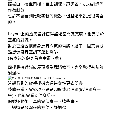
館場由一樓至四樓，自主訓練、跑步區、肌力訓練等
作為劃分
也許不會看到比較嶄新的機器，但整體來說是很齊全
的。
Layout
上的透天設計使得整體空間感寬廣，也有助於
空氣的對流。
對於已經習慣健身房有冷氣的常態，逛了一圈其實很
難想像沒有空調下運動啊
🤣
(
)
有冷氣的健身房真幸福～
😆
四樓最接近鐵皮屋頂處為舞蹈教室，完全覺得有點熱
謝謝～
這邊看到的旋轉樓梯會通往女性更衣間😆
整體來說，會發現不論是印度或尼泊爾(尼泊爾多一
些)，也都會看到健身房～
開始運動後，真的會留意一下這些事～
不過還是台灣來的方便、舒適😊