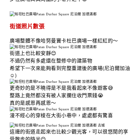
街道照片數張
廣場整體不像哈努曼竇卡杜巴廣場一樣紅紅的～
街道上也比較安靜
😊
不過仍然有多處還在整修中的建築物
(
希望下一次來能夠看到完整重建後的廣場
尼泊爾加油
)
☺️
更奇妙的是不曉得是不是我看起來不像遊客
😅
整路上竟然都沒有被人家攔住收門票錢
😭
真的是感恩再感恩～
漫不經心的穿梭在大街小巷中，處處都有驚喜
這邊的街道走起來也比較少觀光客，可以很悠閒的享
受散步的時光
😊