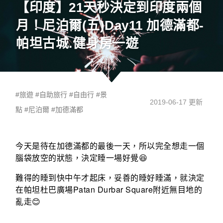
【印度】21天秒決定到印度兩個
月！尼泊爾(五)Day11 加德滿都-
帕坦古城.健身房一遊
#
旅遊
#
自助旅行
#
自由行
#
景
2019-06-17 更新
點
#
尼泊爾
#
加德滿都
今天是待在加德滿都的最後一天，所以完全想走一個
腦袋放空的狀態，決定睡一場好覺
😆
難得的睡到快中午才起床，妥善的睡好睡滿，就決定
Patan Durbar Square
在帕坦杜巴廣場
附近無目地的
亂走
😊