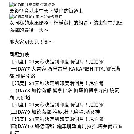
最後愜意地走在天下變暗的街道上
以同樣的水果優格＋檸檬蘇打的組合，結束待在加德
滿都的最後一天～
那大家明天見！掰～
同場加映
【印度】21天秒決定到印度兩個月！尼泊爾
(一)DAY7 大吉嶺.西里古里.KAKARBHITTA.加德滿
都.印尼陸路
【印度】21天秒決定到印度兩個月！尼泊爾
(二)DAY8 加德滿都.博拿佛塔.帕蘇帕提拿寺廟.燒屍
廟.大佛塔
【印度】21天秒決定到印度兩個月！尼泊爾
(三)DAY9 加德滿都-猴廟.杜巴廣場.活女神
【印度】21天秒決定到印度兩個月！尼泊爾
(四)DAY10 加德滿都- 纜車眺望喜馬拉雅.塔美爾市區
步行