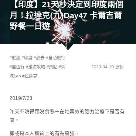
【印度】21天秒決定到印度兩個
月！拉達克(九)Day47 卡爾吉爾
野餐一日遊
#
旅遊
#
印度
#
必去
#
自助旅行
#
自由行
#
旅遊攻略
#
景點
#
列
2020-04-10 更新
城Leh
#
拉達克
2019/7/23
昨天不曉得跟沒食慾＋在地藥效的強力治療下是否有
關，
抑或是本人體質上的有點堅強，