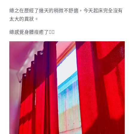
總之在歷經了幾天的稍微不舒適，今天起床完全沒有
太大的異狀。
總感覺身體痊癒了🙇‍♀️