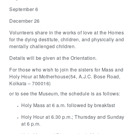
September 6
December 26
Volunteers share in the works of love at the Homes
for the dying destitute, children, and physically and
mentally challenged children.
Details will be given at the Orientation.
For those who wish to join the sisters for Mass and
Holy Hour at Motherhouse
(54, A.J.C. Bose Road,
Kolkata – 700016)
or to see the Museum, the schedule is as follows:
Holy Mass at 6 a.m. followed by breakfast
Holy Hour at 6.30 p.m.; Thursday and Sunday
at 6 p.m.