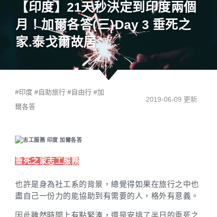
【印度】21天秒決定到印度兩個
月！加爾各答(三)Day 3 垂死之
家.泰戈爾故居
#
印度
#
自助旅行
#
自由行
#
加
2019-06-09 更新
爾各答
垂死之家志工服務
也許是身為社工系的背景，總覺得如果在旅行之中也
盡自己一份力的能協助到有需要的人，格外有意義。
因此雖然時間上有點緊湊，還是安排了半日的垂死之