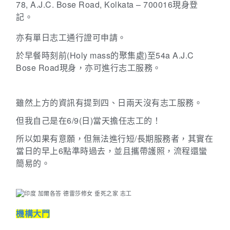
78, A.J.C. Bose Road, Kolkata – 700016
現身登
記。
亦有單日志工通行證可申請。
於早餐時刻前
(Holy mass
的聚集處
)
至
54a A.J.C
Bose Road
現身，亦可進行志工服務。
雖然上方的資訊有提到四、日兩天沒有志工服務。
但我自己是在
6/9(
日
)
當天擔任志工的！
所以如果有意願，但無法進行短
/
長期服務者，其實在
當日的早上
6
點準時過去，並且攜帶護照，流程還蠻
簡易的。
機構大門