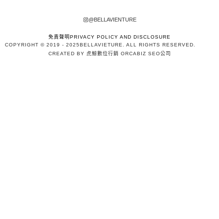
@BELLAVIENTURE
免責聲明PRIVACY POLICY AND DISCLOSURE
COPYRIGHT © 2019 - 2025
BELLAVIETURE
. ALL RIGHTS RESERVED.
CREATED BY 虎鯨數位行銷 ORCABIZ SEO公司