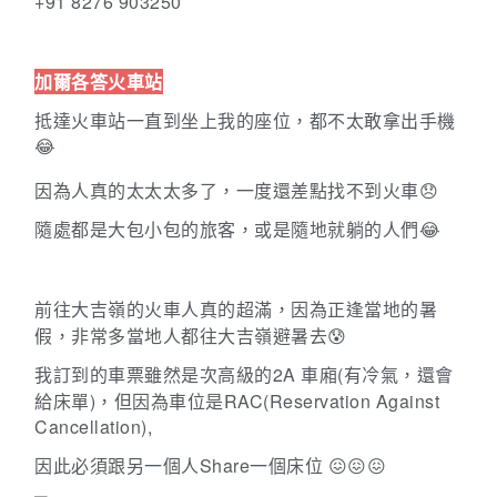
+91 8276 903250
加爾各答火車站
抵達火車站一直到坐上我的座位，都不太敢拿出手機
😂
因為人真的太太太多了，一度還差點找不到火車😞
隨處都是大包小包的旅客，或是隨地就躺的人們
😂
前往大吉嶺的火車人真的超滿，因為正逢當地的暑
假，非常多當地人都往大吉嶺避暑去😰
我訂到的車票雖然是次高級的
2A
車廂
(
有冷氣，還會
給床單
)
，但因為車位是
RAC(Reservation Against
Cancellation),
因此必須跟另一個人
Share
一個床位
😖😖😖