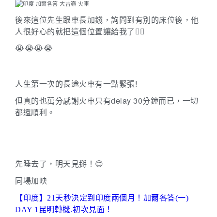
後來這位先生跟車長加錢，詢問到有別的床位後，他
人很好心的就把這個位置讓給我了
🙇‍♀️
😭😭😭😭
人生第一次的長途火車有一點緊張!
但真的也萬分感謝火車只有
delay 30
分鐘而已，一切
都還順利。
先睡去了，明天見掰！
😊
同場加映
【印度】21天秒決定到印度兩個月！加爾各答(一)
DAY 1昆明轉機.初次見面！