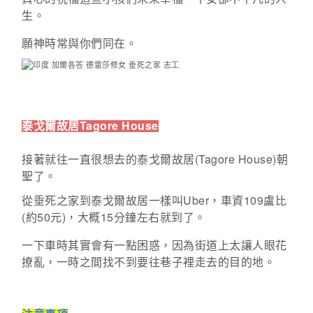
生。
願神時常與你們同在。
泰戈爾故居Tagore House
接著就往一直很想去的泰戈爾故居
(Tagore House)
朝
聖了。
從垂死之家到泰戈爾故居一樣叫
Uber
，車資
109
盧比
(
約
50
元
)
，大概
15
分鐘左右就到了。
一下車時其實會有一點困惑，因為街道上太讓人眼花
撩亂，一時之間找不到要往巷子裡走去的目的地。