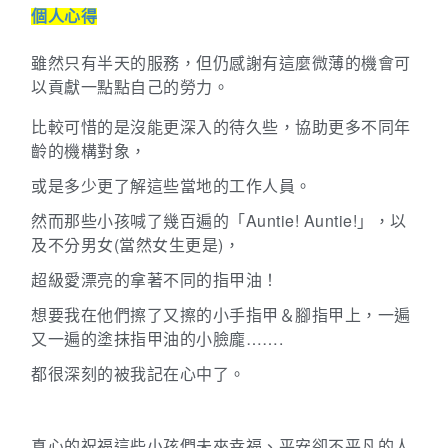
個人心得
雖然只有半天的服務，但仍感謝有這麼微薄的機會可
以貢獻一點點自己的勞力。
比較可惜的是沒能更深入的待久些，協助更多不同年
齡的機構對象，
或是多少更了解這些當地的工作人員。
然而那些小孩喊了幾百遍的「
Auntie! Auntie!
」，以
及不分男女
(
當然女生更是
)
，
超級愛漂亮的拿著不同的指甲油！
想要我在他們擦了又擦的小手指甲＆腳指甲上，一遍
又一遍的塗抹指甲油的小臉龐…….
都很深刻的被我記在心中了。
真心的祝福這些小孩們未來幸福、平安卻不平凡的人