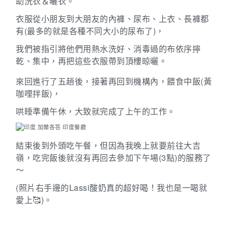
助洗衣＆曬衣。
衣服從小朋友到大朋友的內褲、尿布、上衣、長褲都
有
(
最多的就是各種不同大小的尿布了
)
，
我們被指引將他們用熱水洗好、消毒過的布依序擰
乾、集中，再把這些衣服帶到頂樓晾曬。
來回進行了五趟後，接著再回到機構內，餵食中飯
(
黃
咖哩拌飯
)，
哄睡準備午休，大致就完成了上午的工作。
結束後到外頭吃午餐，但因為我晚上就要前往大吉
嶺，吃完飯後就沒有再回去參加下午場
(3
點
)
的服務了
～
(
照片右手邊的
Lassi
酸奶真的超好喝！我也是一喝就
愛上
🥰
)
。