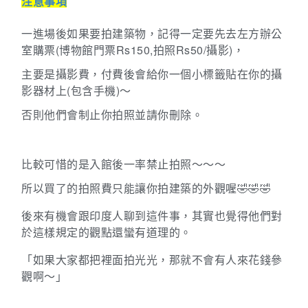
注意事項
一進場後如果要拍建築物，記得一定要先去左方辦公
室購票
(
博物館門票
Rs150,
拍照
Rs50/
攝影
)
，
主要是攝影費，付費後會給你一個小標籤貼在你的攝
影器材上
(
包含手機
)～
否則他們會制止你拍照並請你刪除。
比較可惜的是入館後一率禁止拍照～～～
所以買了的拍照費只能讓你拍建築的外觀喔🤣🤣🤣
後來有機會跟印度人聊到這件事，其實也覺得他們對
於這樣規定的觀點還蠻有道理的。
「如果大家都把裡面拍光光，那就不會有人來花錢參
觀啊～」