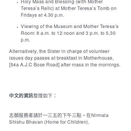
Holy Mass and Blessing (with Mother
Teresa’s Relic) at Mother Teresa’s Tomb on
Fridays at 4.30 p.m.
Viewing of the Museum and Mother Teresa’s
Room: 8 a.m. to 12 noon and 3 p.m. to 5.30
p.m.
Alternatively, the Sister in charge of volunteer
issues day passes at breakfast in Motherhouse,
[54a A.J.C Bose Road] after mass in the mornings.
中文的資訊
整理如下：
志願服務者請於一三五的下午三點，在
Nirmala
Shishu Bhavan (Home for Children),