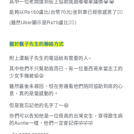
其中一位老闆還到街上協助我跟嘟嘟車議價😭😭
能夠以
Rs150
盧比
(
台幣
70
元
)
坐到車已經很感恩了
🙇‍♀️
(
雖然
Uber
顯示是
Rs70
盧比
🙇‍♀️
)
關於鬍子先生的聯絡方式
附上濃鬍子先生的電話給有需要的人~
其中他們不只幫助我而已，有一位墨西哥來當志工的
少女手機被偷😫
雖然最後未尋回，但在旁邊看他們陪同協助到底的心
意，真的是蠻感動的。
但是我忘記他的名字了～
😆
你們可以告知他是一位很高的台灣女生，穿得跟生病
的
Auntie
一樣，他們一定會記得
🤣🤣🤣