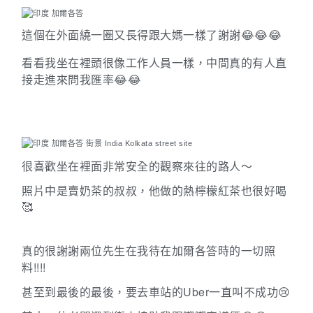
這個在外面繞一圈又長得跟大媽一樣了謝謝
😂😂😂
看看我坐在裡頭很像工作人員一樣，中間真的有人直
接走進來問我匯率
😂😂
很喜歡坐在裡面非常安全的觀察來往的路人～
照片中是賣奶茶的叔叔，他做的熱檸檬紅茶也很好喝
🥰
真的很謝謝兩位先生在我待在加爾各答時的一切照
料!!!!
甚至到最後的最後，要去車站的
Uber
一直叫不成功😢