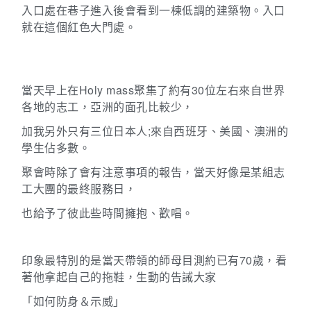
入口處在巷子進入後會看到一棟低調的建築物。入口
就在這個紅色大門處。
當天早上在
Holy mass
聚集了約有
30
位左右來自世界
各地的志工，
亞洲的面孔比較少，
加我另外只有三位日本人;
來自西班牙、美國、澳洲的
學生佔多數。
聚會時除了會有注意事項的報告，當天好像是某組志
工大團的最終服務日，
也給予了彼此些時間擁抱、歡唱。
印象最特別的是當天帶領的師母目測約已有
70
歲，看
著他拿起自己的拖鞋，生動的告誡大家
「如何防身＆示威」