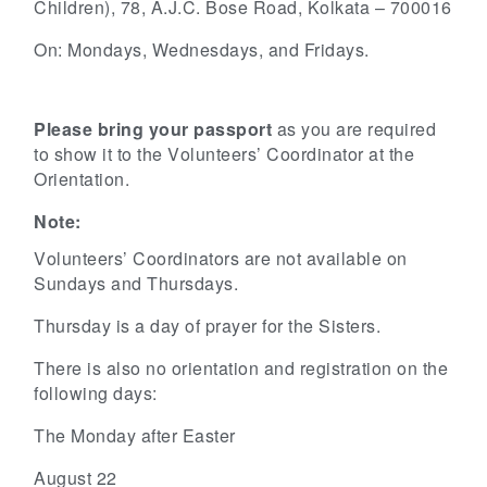
Children),
78, A.J.C. Bose Road, Kolkata – 700016
On: Mondays, Wednesdays, and Fridays.
Please bring your passport
as you are required
to show it to the Volunteers’ Coordinator at the
Orientation.
Note:
Volunteers’ Coordinators are not available on
Sundays and Thursdays.
Thursday is a day of prayer for the Sisters.
There is also no orientation and registration on the
following days:
The Monday after Easter
August 22