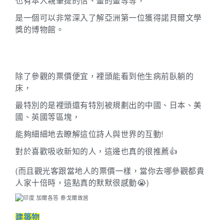
也有本人親筆提的信、畫的畫等等，
是一個可以非常深入了解亞洲第一位獲得諾貝爾文學
獎的博物館。
除了參觀的票價便宜，裡頭能看到他生病前臥躺的
床，
最特別的是裡頭還有特別被規劃出的中國、日本、美
國、英國等區塊，
能夠細細地去瞭解這位詩人與世界的互動!
對於喜歡吸收新知的人，這邊也真的很推薦
👍
(
而且觀光客跟當地人的票價一樣，當你去哪參觀都貴
人家十倍時，這點真的默默很感動
😭
)
建築物