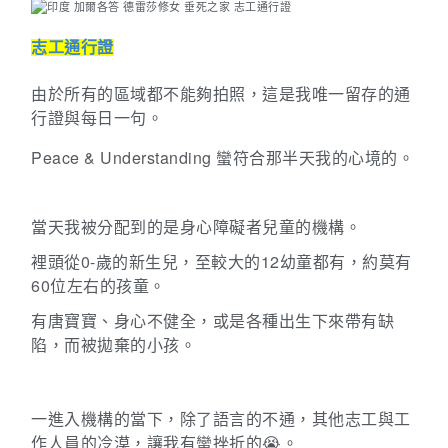
志工通行證
由於所有的區域都不能夠拍照，這是我唯一留存的通
行證與每日一句。
Peace & Understanding
蠻符合那半天我的心境的。
當天我被分配到的是身心障礙者兒童的機構。
裡頭從
0-
歲的新生兒，至較大的
12
幼童都有，約莫有
60
位左右的孩童。
有唐寶寶、身心不健全，或是各種出生下來帶有缺
陷，而被拋棄的小孩。
一進入機構的當下，除了語言的不通，其他志工與工
作人員的冷漠，讓我有蠻挫折的😭。