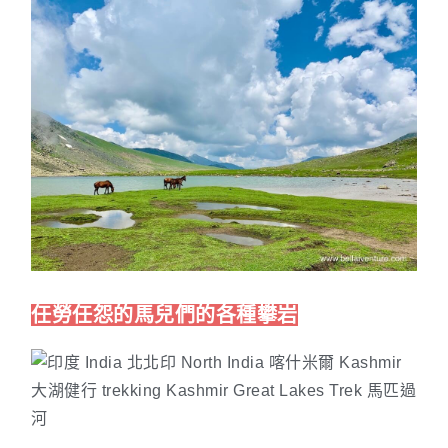
任勞任怨的馬兒們的各種攀岩