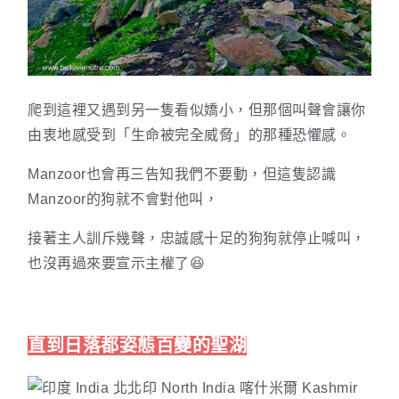
爬到這裡又遇到另一隻看似嬌小，但那個叫聲會讓你
由衷地感受到「生命被完全威脅」的那種恐懼感。
Manzoor也會再三告知我們不要動，但這隻認識
Manzoor的狗就不會對他叫，
接著主人訓斥幾聲，忠誠感十足的狗狗就停止喊叫，
也沒再過來要宣示主權了😆
直到日落都姿態百變的聖湖