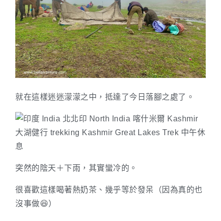
就在這樣迷迷濛濛之中，抵達了今日落腳之處了。
突然的陰天＋下雨，其實蠻冷的。
很喜歡這樣喝著熱奶茶、幾乎等於發呆（因為真的也
沒事做😆）