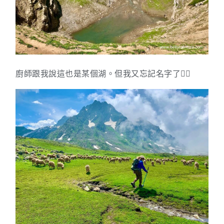
廚師跟我說這也是某個湖。但我又忘記名字了🙇‍♀️