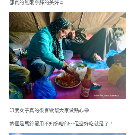
卻真的無限寧靜的美好☺️
印度女子真的很喜歡幫大家做點心😆
這個是馬鈴薯用不知道啥的～但蠻好吃就是了！