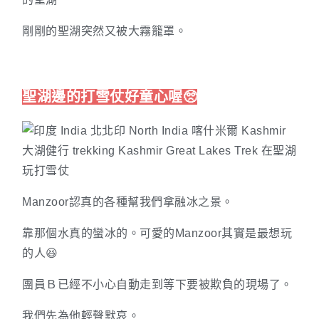
剛剛的聖湖突然又被大霧籠罩。
聖湖邊的打雪仗好童心喔🥺
Manzoor認真的各種幫我們拿融冰之景。
靠那個水真的蠻冰的。可愛的Manzoor其實是最想玩
的人😆
團員Ｂ已經不小心自動走到等下要被欺負的現場了。
我們先為他輕聲默哀。