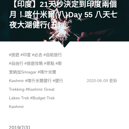
【印度】21天秒決定到印度兩個
月！喀什米爾(八)Day 55 八天七
夜大湖健行(五)
#
旅遊
#
印度
#
必去
#
自助旅行
#
自由行
#
旅遊攻略
#
景點
#
斯
里納加Srinagar
#
喀什米爾
Kashmir
#
喀什米爾健行
#
健行
2020-06-09 更新
Trekking
#
Kashmir Great
Lakes Trek
#
Budget Trek
Kashmir
2019/7/31