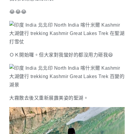
😂😂😂
ＯＫ開始囉。但大家對我蠻好的都沒用力砸我😆
大霧散去後又重新展露美姿的聖湖。