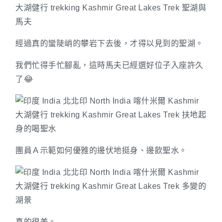
經過真的蠻陡峭的攀岩下去後，才得以見到的聖湖。
我們忙得手忙腳亂，這時馬夫已經選好位子入座許久
了😂
團員Ａ示範如何優雅的邊伏地挺身、邊飲聖水。
真的很美。