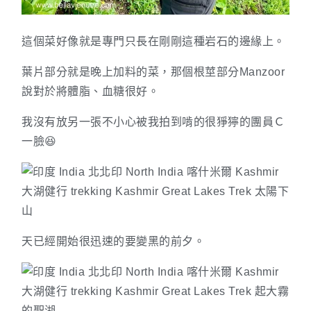
這個菜好像就是專門只長在剛剛這種岩石的邊緣上。
葉片部分就是晚上加料的菜，那個根莖部分Manzoor
說對於將體脂、血糖很好。
我沒有放另一張不小心被我拍到啃的很猙獰的團員Ｃ
一臉😆
天已經開始很迅速的要變黑的前夕。