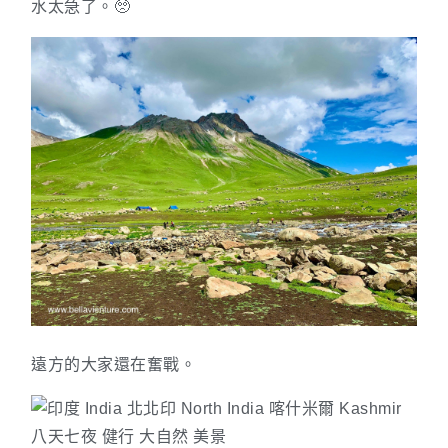
水太急了。🥺
遠方的大家還在奮戰。