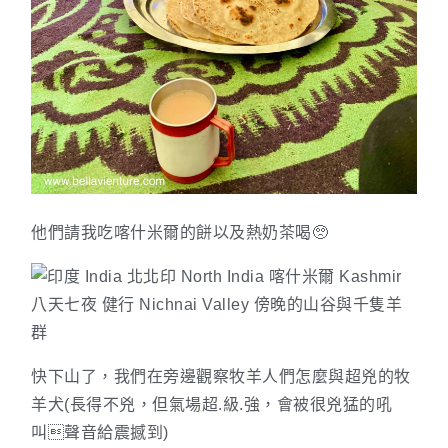
他們請我吃喀什米爾的餅以及熱奶茶喝🥺
快下山了，我們在旁邊觀察牧羊人們怎麼與超兇的牧
羊犬(長得不兇，但氣場超.級.強，會被很兇猛的吼
叫聲音給震撼到)