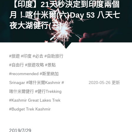
【印度】21天秒決定到印度兩個
月！喀什米爾(六)Day 53 八天七
夜大湖健行(三)
#
旅遊
#
印度
#
必去
#
自助旅行
#
自由行
#
旅遊攻略
#
景點
#
recommended
#
斯里納加
Srinagar
#
喀什米爾Kashmir
#
2020-05-26 更新
喀什米爾健行
#
健行Trekking
#
Kashmir Great Lakes Trek
#
Budget Trek Kashmir
2019/7/29