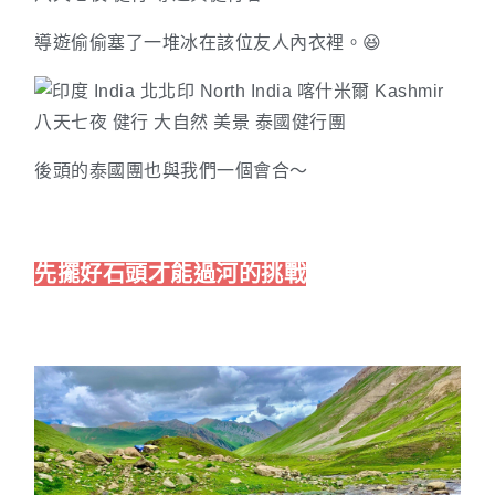
導遊偷偷塞了一堆冰在該位友人內衣裡。😆
後頭的泰國團也與我們一個會合～
先擺好石頭才能過河的挑戰