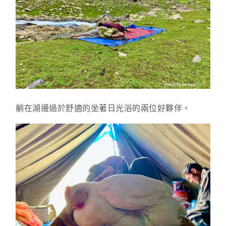
躺在湖邊過於舒適的坐著日光浴的兩位好夥伴。