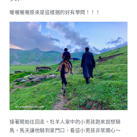
喔喔喔喔原來是這樣捆的好有學問！！！
接著開始往回走。牡羊人家中的小男孩跑來說想騎
馬，馬夫讓他騎到家門口，看這小男孩非常開心～