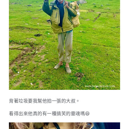
背著垃圾要我幫他拍一張的大叔。
看得出來他真的有一種搞笑的靈魂嗎😆