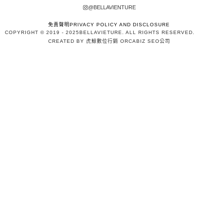
@BELLAVIENTURE
免責聲明PRIVACY POLICY AND DISCLOSURE
COPYRIGHT © 2019 - 2025
BELLAVIETURE
. ALL RIGHTS RESERVED.
CREATED BY 虎鯨數位行銷 ORCABIZ SEO公司