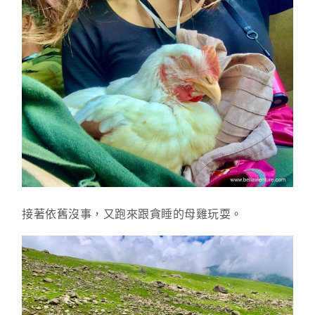
接著依舊沒事，又跑來跟貪睡的母雞玩耍。