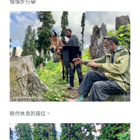
慢慢步行😂
稍作休息的兩位。