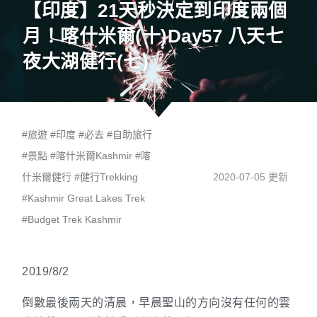
【印度】21天秒決定到印度兩個
月！喀什米爾(十)Day57 八天七
夜大湖健行(七)
#
旅遊
#
印度
#
必去
#
自助旅行
#
景點
#
喀什米爾Kashmir
#
喀
什米爾健行
#
健行Trekking
2020-07-05 更新
#
Kashmir Great Lakes Trek
#
Budget Trek Kashmir
2019/8/2
倒數最後兩天的清晨，早晨聖山的方向沒有任何的雲