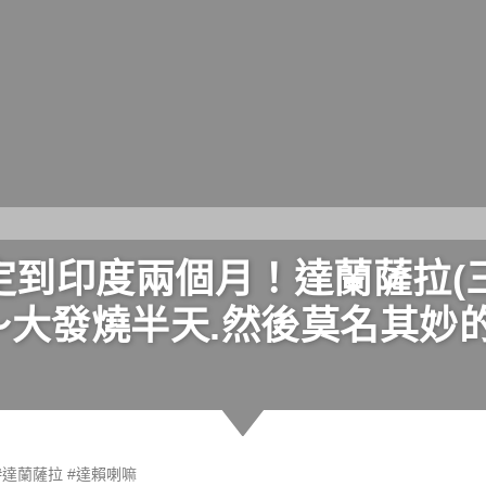
到印度兩個月！達蘭薩拉(三) 
～大發燒半天.然後莫名其妙
#
達蘭薩拉
#
達賴喇嘛