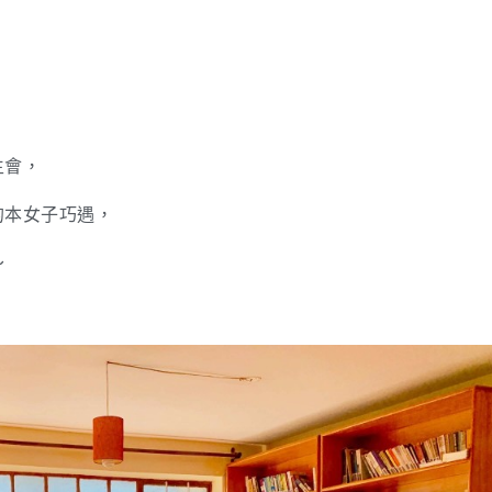
生會，
的本女子巧遇，
～