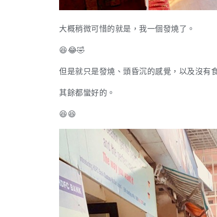
大概稍微可惜的就是，我一個發燒了。
😆😂🤣
但是就只是發燒、頭昏沉的感覺，以及沒有
其餘都蠻好的。
😆😆