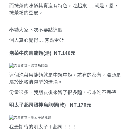
…..
而抹茶的味道其實沒有特色，吃起來
就是，恩，
抹茶粉的豆皮。
奉勸大家下次不要點這個
….
個人真心覺得
有點雷
🙁
泡菜牛肉烏龍麵
(
湯
)
NT.140
元
這個泡菜烏龍麵就是中規中矩，該有的都有，湯頭是
屬於比較清淡型的清湯。
份量很多，我朋友後來留了很多麵，根本吃不完
🤣
明太子起司蛋拌烏龍麵
(
乾
)
NT.170
元
我最期待的明太子＋起司！！！