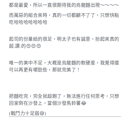
都是最愛，所以一直很期待我的烏龍麵出現～～～～
而萬惡的組合來時，真的一切都顧不了了，只想快點
吃哈哈哈哈哈哈哈
起司的份量給的很足，明太子也有誠意，扮起來真的
.
.
超
讚
的
😍😍😍
唯一的美中不足，大概是烏龍麵的軟硬度，我覺得還
可以再更有嚼勁些，那就完美了！
把麵吃完，完全就超飽了，無法進行任何思考，只想
回家倒在沙發上，當個沙發馬鈴薯
😂
(戰鬥力十足弱😅)