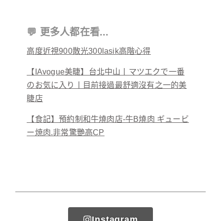
💬 更多人都在看...
高度近視900散光300lasik高階心得
【IAvogue美睫】台北中山丨マツエクで一番
のお気に入り丨目前接過最舒適沒有之一的美
睫店
【食記】預約制和牛燒肉店-牛B燒肉 ギュービ
ー焼肉.非常驚艷高CP
Instagram