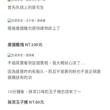
首先先送上的是花生
隨後唐揚雞也很快速地送上了
唐揚雞塊
NT.100
元
….
不過其實看到這個賣相，我大概就心涼了
因為感覺炸的有點久，而且不是裹的粉也不是正統唐
揚雞該有的
😢
10
分鐘後，抹茶口味的玉子燒也送來了～
抹茶玉子燒
NT.60
元