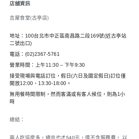
店舖資訊
(
)
吉屋食堂
古亭店
地址：
100
台北市中正區南昌路二段
169
號
(
近古亭站
二號出口
)
電話：
(02)2367-5761
營業時間：上午
11:30 –
下午
9:30
接受現場與電話訂位，假日
(
六日及國定假日
)
訂位僅
開放
12:00
、
13:30-18:00
。
無用餐時間限制，然而客滿或有客人候位，則為
1
小
時
總結：
540
兩人吃這麼多，總共也才
元，還不含服務費，
以