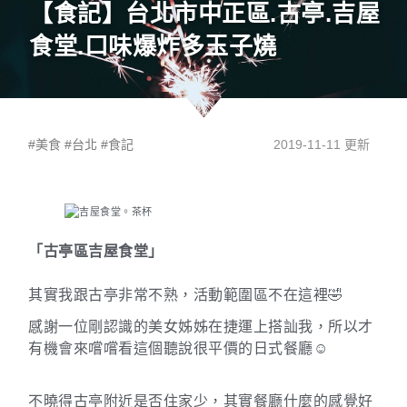
【食記】台北市中正區.古亭.吉屋
食堂.口味爆炸多玉子燒
#
美食
#
台北
#
食記
2019-11-11 更新
「 古亭區吉屋食堂」
其實我跟古亭非常不熟，活動範圍區不在這裡
🤣
感謝一位剛認識的美女姊姊在捷運上搭訕我，所以才
有機會來嚐嚐看這個聽說很平價的日式餐廳
☺️
不曉得古亭附近是否住家少，其實餐廳什麼的感覺好