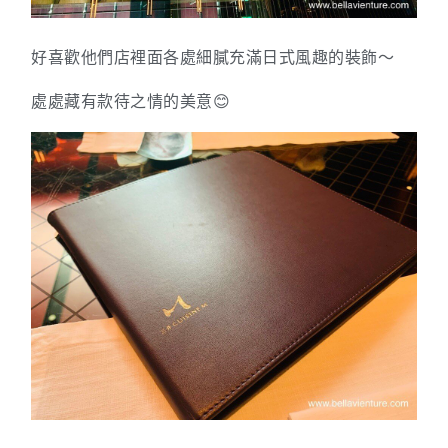
好喜歡他們店裡面各處細膩充滿日式風趣的裝飾～
處處藏有款待之情的美意😊