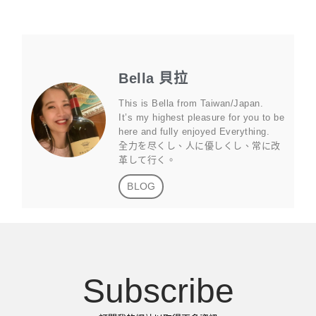
Bella 貝拉
This is Bella from Taiwan/Japan.
It’s my highest pleasure for you to be
here and fully enjoyed Everything.
全力を尽くし、人に優しくし、常に改
革して行く。
BLOG
Subscribe