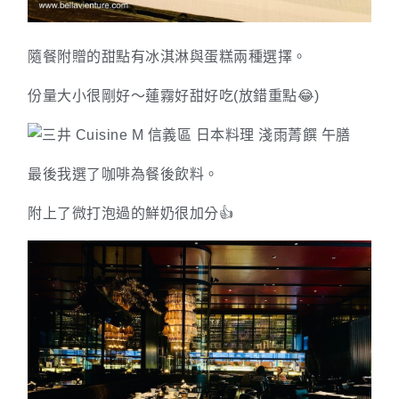
隨餐附贈的甜點有冰淇淋與蛋糕兩種選擇。
份量大小很剛好～蓮霧好甜好吃(放錯重點😂)
最後我選了咖啡為餐後飲料。
附上了微打泡過的鮮奶很加分👍