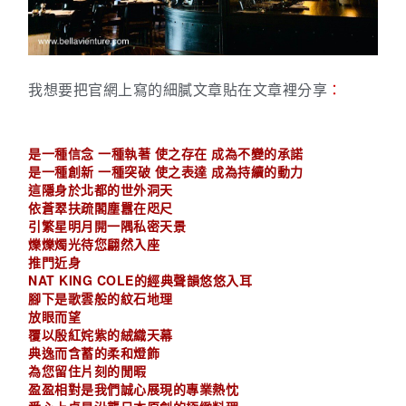
我想要把官網上寫的細膩文章貼在文章裡分享
：
是一種信念 一種執著 使之存在 成為不變的承諾
是一種創新 一種突破 使之表達 成為持續的動力
這隱身於北都的世外洞天
依蒼翠扶疏閣塵囂在咫尺
引繁星明月開一隅私密天景
爍爍燭光待您翩然入座
推門近身
NAT KING COLE的經典聲韻悠悠入耳
腳下是歌雲般的紋石地理
放眼而望
覆以殷紅姹紫的絨織天幕
典逸而含蓄的柔和燈飾
為您留住片刻的閒暇
盈盈相對是我們誠心展現的專業熱忱