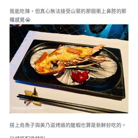
我能吃辣，但真心無法接受山葵的那個衝上鼻腔的那
種感覺😭
搭上烏魚子與美乃滋烤過的龍蝦也算是新鮮好吃的。