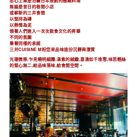
悉心上桌是沿襲日本原創的極緻料理
無論是昔日的巷間小店
或嶄新的三井食間
以堅持為磚
以熱情為泥
領著人們進入一次次飲食文化的昇華
不同的氛圍
秉著同樣的承諾
三井CUISINE M盼您來品味這份沉靜與潛質
,
,
,
,
光珊微移
乍見曉明細霧
湛紫的絨織
意湧如千堆雪
味若輕絲
,
,
的堅心無二
給品味落味
給食間空間。