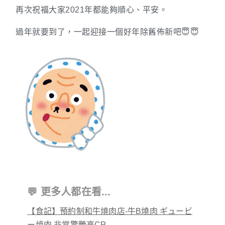
再次祝福大家2021年都能夠順心、平安。
過年就要到了，一起迎接一個好年除舊佈新吧😇😇
💬 更多人都在看...
【食記】預約制和牛燒肉店-牛B燒肉 ギュービ
ー焼肉.非常驚艷高CP