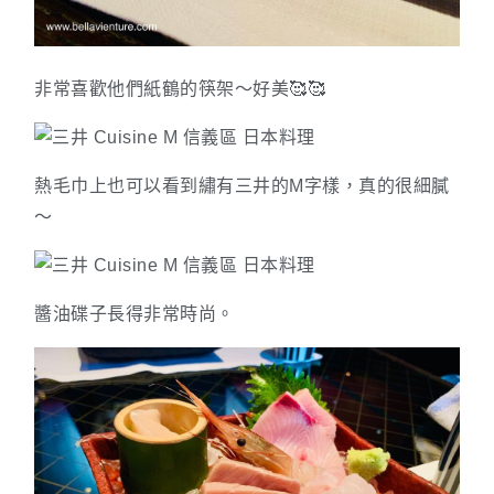
非常喜歡他們紙鶴的筷架～好美🥰🥰
熱毛巾上也可以看到繡有三井的M字樣，真的很細膩
～
醬油碟子長得非常時尚。