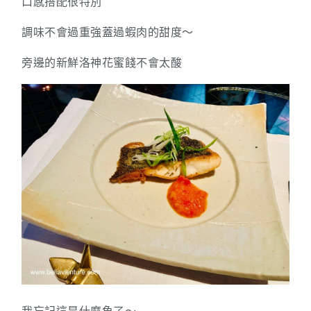
口感搭配很特別
調味不會過重強蓋過蝦肉的甜度～
旁邊的新鮮洛神花蜜餞不會太酸