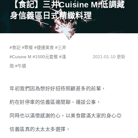
【食記】三井Cuisine M.低調藏
身信義區日式精緻料理
#
食記
#
聚餐
#
捷運美食
#
三井
#
Cuisine M
#
1500元套餐
#
淺
2021-01-10 更新
雨
#
午膳
年初我們因為想好好招待照顧甚多的前輩，
約在好停車的信義區邊閒聊、邊談公事，
同時也以滿懷感謝的心，以美食餵滿大家的身心😊
信義區真的太太太多選擇，