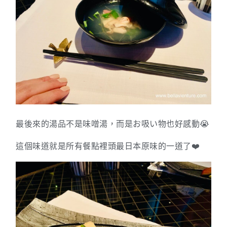
最後來的湯品不是味噌湯，而是お吸い物也好感動😭
這個味道就是所有餐點裡頭最日本原味的一道了❤️