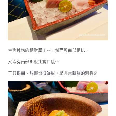
生魚片切的相對厚了些，然而與南部相比，
又沒有南部那般扎實口感～
干貝很甜、甜蝦也很鮮甜，是非常新鮮的刺身👍