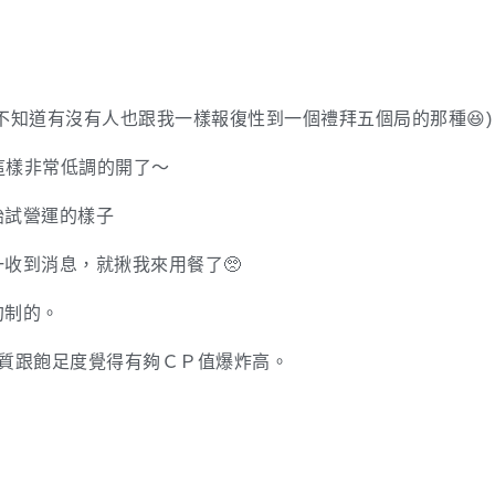
不知道有沒有人也跟我一樣報復性到一個禮拜五個局的那種😆)
就這樣非常低調的開了～
始試營運的樣子
收到消息，就揪我來用餐了🥺
約制的。
肉質跟飽足度覺得有夠ＣＰ值爆炸高。
，