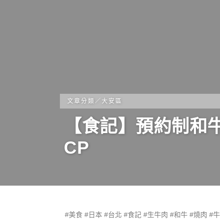
文章分類／
大安區
【食記】預約制和牛
CP
#
美食
#
日本
#
台北
#
食記
#
生牛肉
#
和牛
#
燒肉
#
牛