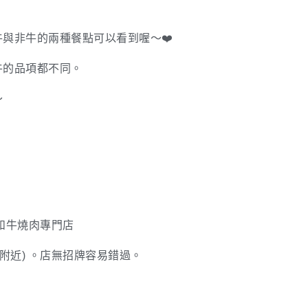
與非牛的兩種餐點可以看到喔～❤️
牛的品項都不同。
～
肉 和牛燒肉專門店
環附近) 。店無招牌容易錯過。