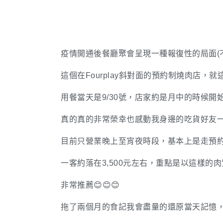
疫情開通後餐廳聚會呈現一種報復性的局面(
這個在Fourplay斜對面的預約制燒肉店，
用餐當天是9/30號，店家約是月中的時候開
真的真的非常榮幸也感動我身邊的吃貨好友一
目前只營業晚上至宵夜時段，基本上是走預
一客約落在3,500元左右，重點是以這樣的
非常推薦😊😊😊
拖了兩個月的食記我會盡量的還原當天記憶