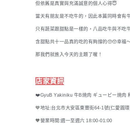
但依舊是真實與充滿誠意的個人心得😇
當天有朋友是不吃牛的，因此本篇同時會有牛
只有蔬菜跟甜點是一樣的，八品吃牛與不吃
含甜點共十一品真的吃的有夠撐的🥺🥺幸福
那我們就進入今天的主題了喔！
店家資訊
❤️GyuB Yakiniku 牛B焼肉 ギュービー焼
💙 地址:
台北市大安區東豐街64-1號(仁愛圓
🧡營業時間:週一至週六 18:00-01:00