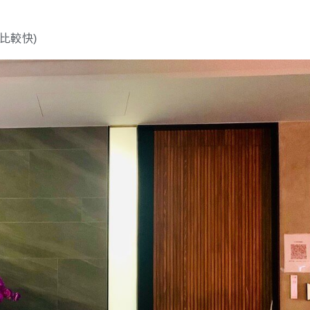
話比較快
)